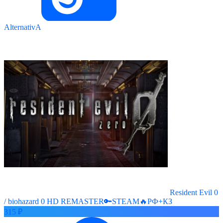
AlternativA
Resident Evil 0
/ biohazard 0 HD REMASTER🔑STEAM🔥РФ+КЗ
315 ₽