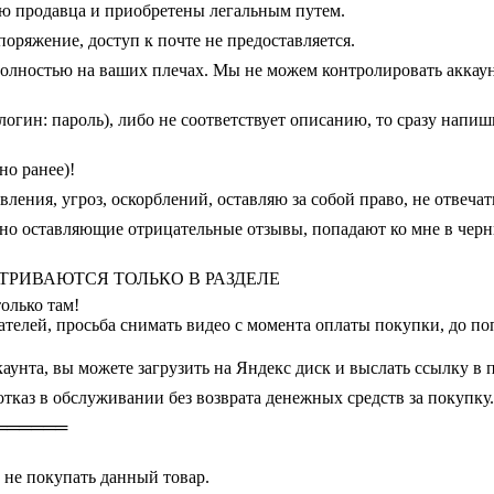
ью продавца и приобретены легальным путем.
споряжение, доступ к почте не предоставляется.
, полностью на ваших плечах. Мы не можем контролировать акка
логин: пароль), либо не соответствует описанию, то сразу напиш
но ранее)!
ления, угроз, оскорблений, оставляю за собой право, не отвеча
нно оставляющие отрицательные отзывы, попадают ко мне в черн
АССМАТРИВАЮТСЯ ТОЛЬКО В РАЗДЕЛЕ
лько там!
ателей, просьба снимать видео с момента оплаты покупки, до по
унта, вы можете загрузить на Яндекс диск и выслать ссылку в 
отказ в обслуживании без возврата денежных средств за покупку.
══════
 не покупать данный товар.