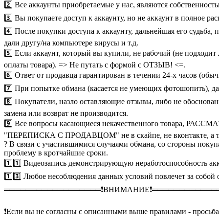
2️⃣ Все аккаунты приобретаемые у нас, являются собственност
3️⃣ Вы покупаете доступ к аккаунту, но не аккаунт в полное ра
4️⃣ После покупки доступа к аккаунту, дальнейшая его судьба
дали другу/на компьютере вирусы и т.д.
5️⃣ Если аккаунт, который вы купили, не рабочий (не подходит 
оплаты товара). => Не путать с формой с ОТЗЫВ! <=.
6️⃣ Ответ от продавца гарантирован в течении 24-х часов (обыч
7️⃣ При попытке обмана (касается не умеющих фотошопить), дав
8️⃣ Покупатели, назло оставляющие отзывы, либо не обоснова
замена или возврат не производится.
9️⃣ Все вопросы касающиеся некачественного товара, Р
"ПЕРЕПИСКА С ПРОДАВЦОМ" не в скайпе, не вконтакте, а то
? В связи с участившимися случаями обмана, со стороны покуп
проблему в кротчайшие сроки.
1️⃣1️⃣ Видеозапись демонстрирующую неработоспособность акка
1️⃣3️⃣ Любое несоблюдения данных условий повлечет за собой 
══════════════════❗️ВНИМАНИЕ❗️════════════
❗️Если вы не согласны с описанными выше правилами - просьба