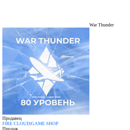
War Thunder
Продавец
FIRE CLOUD|GAME SHOP
Продаж