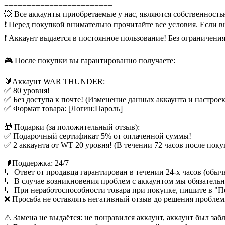
========================
💥 Все аккаунты приобретаемые у нас, являются собственност
❗️ Перед покупкой внимательно прочитайте все условия. Если в
❗️ Аккаунт выдается в постоянное пользование! Без ограничени
🎮 После покупки вы гарантированно получаете:
🔰Аккаунт WAR THUNDER:
✅ 80 уровня!
✅ Без доступа к почте! (Изменение данных аккаунта и настрое
✅ Формат товара: [Логин:Пароль]
🎁 Подарки (за положительный отзыв):
✅ Подарочный сертификат 5% от оплаченной суммы!
✅ 2 аккаунта от WT 20 уровня! (В течении 72 часов после поку
🔰Поддержка: 24/7
💬 Ответ от продавца гарантирован в течении 24-х часов (обычн
💬 В случае возникновения проблем с аккаунтом мы обязатель
💬 При неработоспособности товара при покупке, пишите в "П
❌ Просьба не оставлять негативный отзыв до решения проблем
⚠ Замена не выдаётся: не понравился аккаунт, аккаунт был заб