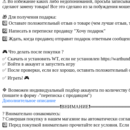
⚠ Во избежание каких либо недопониманий, просьба записывать
сделают замену товара! Все это сделано из за побуждения мош
🎁 Для получения подарка:
1️⃣ Оставьте положительный отзыв о товаре (чем лучше отзыв, 
2️⃣ Написать в переписке продавцу "Хочу подарок"
3️⃣ Ждать, когда продавец отправит подарок ответным сообщени
🎮 Что делать после покупки ?
✅ Скачать и установить WT, если не установлен https://warthunde
✅ Войти в аккаунт и запустить игру
✅ После проверки, если все хорошо, оставить положительный 
✅ Играть! 🎮
🔷 Возможен индивидуальный подбор аккаунта по количеству бо
(пишите в форму -"переписка с продавцом")
Дополнительное
описание
══════════════════❗️ВНИМАНИЕ❗️════════════
? Внимательно ознакомьтесь:
? Совершая покупку в нашем магазине вы автоматически согла
1️⃣ Перед покупкой внимательно прочитайте все условия. Если 