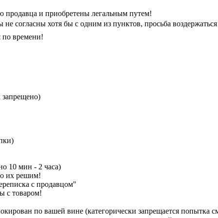
ью продавца и приобретены легальным путем!
ы не согласны хотя бы с одним из пунктов, просьба воздержаться
я по времени!
к запрещено)
пки)
о 10 мин - 2 часа)
но их решим!
ереписка с продавцом"
ы с товаром!
локирован по вашей вине (категорически запрещается попытка см