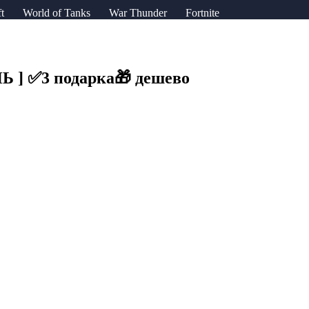
t
World of Tanks
War Thunder
Fortnite
] ✅️3 подарка🎁 дешево