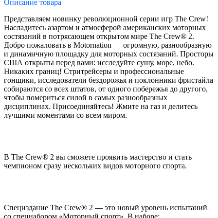
Описание
товара
Представляем новинку революционной серии игр The Crew!
Насладитесь азартом и атмосферой американских моторных
состязаний в потрясающем открытом мире The Crew® 2.
Добро пожаловать в Motornation — огромную, разнообразную
и динамичную площадку для моторных состязаний. Просторы
США открыты перед вами: исследуйте сушу, море, небо.
Никаких границ! Стритрейсеры и профессиональные
гонщики, исследователи бездорожья и поклонники фристайла
собираются со всех штатов, от одного побережья до другого,
чтобы помериться силой в самых разнообразных
дисциплинах. Присоединяйтесь! Жмите на газ и делитесь
лучшими моментами со всем миром.
В The Crew® 2 вы сможете проявить мастерство и стать
чемпионом сразу нескольких видов моторного спорта.
Специздание The Crew® 2 — это новый уровень испытаний
со спецнабором «Моторный спорт». В наборе: