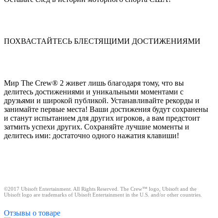
ПОХВАСТАЙТЕСЬ БЛЕСТЯЩИМИ ДОСТИЖЕНИЯМИ
Мир The Crew® 2 живет лишь благодаря тому, что вы
делитесь достижениями и уникальными моментами с
друзьями и широкой публикой. Устанавливайте рекорды и
занимайте первые места! Ваши достижения будут сохранены
и станут испытанием для других игроков, а вам предстоит
затмить успехи других. Сохраняйте лучшие моменты и
делитесь ими: достаточно одного нажатия клавиши!
©2017 Ubisoft Entertainment. All Rights Reserved. The Crew™ logo, Ubisoft and the
Ubisoft logo are trademarks of Ubisoft Entertainment in the U.S. and/or other countries.
Отзывы
о товаре