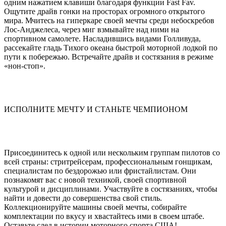
одним нажатием клавиши благодаря функции Fast Fav.
Ощутите драйв гонки на просторах огромного открытого
мира. Мчитесь на гиперкаре своей мечты среди небоскребов
Лос-Анджелеса, через миг взмывайте над ними на
спортивном самолете. Насладившись видами Голливуда,
рассекайте гладь Тихого океана быстрой моторной лодкой по
пути к побережью. Встречайте драйв и состязания в режиме
«нон-стоп».
ИСПОЛНИТЕ МЕЧТУ И СТАНЬТЕ ЧЕМПИОНОМ
Присоединитесь к одной или нескольким группам пилотов со
всей страны: стритрейсерам, профессиональным гонщикам,
специалистам по бездорожью или фристайлистам. Они
познакомят вас с новой техникой, своей спортивной
культурой и дисциплинами. Участвуйте в состязаниях, чтобы
найти и довести до совершенства свой стиль.
Коллекционируйте машины своей мечты, собирайте
комплектации по вкусу и хвастайтесь ими в своем штабе.
Оставьте след в истории моторного спорта США!