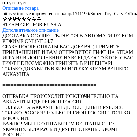
отсутствует
Описание
товара
https://store.steampowered.com/app/1511190/Super_Toy_Cars_Offro
💎💎💎💎💎💎💎💎
STEAM GIFT FOR RUSSIA
Дополнительное
описание
ДОСТАВКА ОСУЩЕСТВЛЯЕТСЯ В АВТОМАТИЧЕСКОМ
РЕЖИМЕ ONLiNE 24/7
СРАЗУ ПОСЛЕ ОПЛАТЫ ВАС ДОБАВЯТ, ПРИМИТЕ
ПРИГЛАШЕНИЕ И ВАМ ОТПРАВИТСЯ ГИФТ НА STEAM
ИГРА ИЛИ ДОПОЛНЕНИЕ НАВСЕГДА ОСТАЁТСЯ У ВАС
ГИФТ НЕ ВОЗМОЖНО ПРИНЯТЬ В ИНВЕНТАРЬ,
ТОЛЬКО ДОБАВИТЬ В БИБЛИОТЕКУ STEAM ВАШЕГО
АККАУНТА
==================================
ОТПРАВКА ПРОИСХОДИТ ИСКЛЮЧИТЕЛЬНО НА
АККАУНТЫ ГДЕ РЕГИОН РОССИЯ
ТОЛЬКО НА АККАУНТЫ ГДЕ ВСЕ ЦЕНЫ В РУБЛЯХ!
ТОЛЬКО РОССИЯ! ТОЛЬКО РЕГИОН РОССИЯ! ТОЛЬКО
IP РОССИИ!
ВАЖНО! МЫ НЕ ОТПРАВЛЯЕМ В СТРАНЫ СНГ /
УКРАИНУ, БЕЛАРУСЬ И ДРУГИЕ СТРАНЫ, КРОМЕ
РОССИИ!