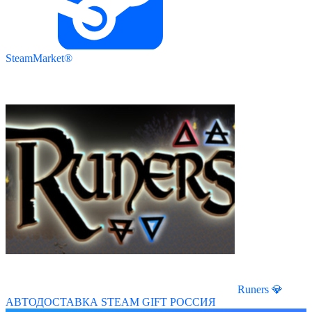
SteamMarket®
Runers 💎
АВТОДОСТАВКА STEAM GIFT РОССИЯ