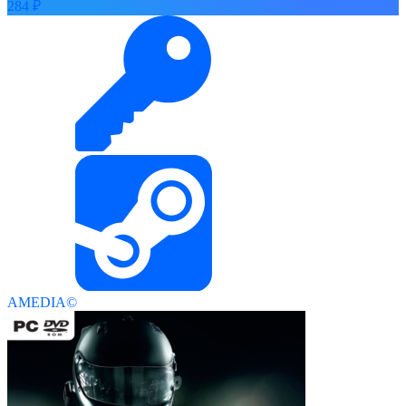
284 ₽
AMEDIA©