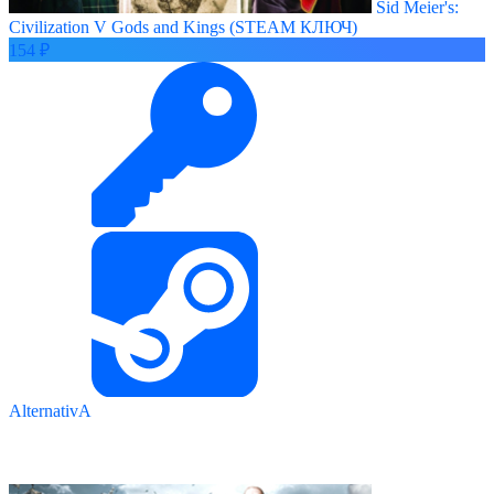
Sid Meier's:
Civilization V Gods and Kings (STEAM КЛЮЧ)
154 ₽
AlternativA