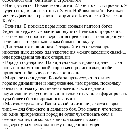
особенностями, юнитами и строениями
• Инструменты. Новые технологии, 27 юнитов, 13 строений, 9
чудес света, в числе которых Замок Нойшванштайн, Великая
мечеть Дженне, Терракотовая армия и Космический телескоп
Хаббла
• Религия. В поисках веры люди создали пантеон богов.
Укрепив веру, вы сможете заполучить Великого пророка и с
его помощью простые верования превратить в полноценную
религию — такую, какая вам больше по вкусу
• Дипломатия и шпионаж. Создавайте посольства при
иностранных дворах для укрепления международных связей...
или проведения тайных операций
• Города-государства. На виртуальной мировой арене — два
новых типа метрополий: торговая и религиозная, и обе
привносят в большую игру свои нюансы
• Мировое господство. Борьба за превосходство станет
гораздо динамичнее и напряженнее, чем прежде, поскольку
боевая система существенно изменилась, а изрядно
поумневший искусственный интеллект научился формировать
куда более сбалансированные армии
• Морские сражения. Ваши корабли отныне делятся на два
типа — для ближнего и дальнего боя. Это значит, что теперь
ни один прибрежный город не будет чувствовать себя в
безопасности, поскольку в любой момент может
подвергнуться неожиданному нападению с моря