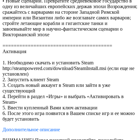
• Новые сценарии. Превратите средневековое государство в
одну из величайших европейских держав эпохи Возрождения;
сражайтесь с варварами на стороне Западной Римской
империи или Византии либо же возглавьте самих варваров;
стройте летающие корабли и гигантские танки и
завоевывайте мир в научно-фантастическом сценарии о
Викторианской эпохе
=======================================
Активация
1. Необходимо скачать и установить Steam
http://steampowered.com/download/SteamInstall.msi (если еще не
установлен)
2. Запустить клиент Steam
3. Создать новый аккаунт в Steam или зайти в уже
существующий
4. Перейти в раздел «Игры» и выбрать «Активировать в
Steam»
5. Ввести купленный Вами ключ активации
6. После этого игра появится в Вашем списке игр и ее можно
будет установить
Дополнительное
описание