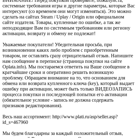
ВНИМАНИЕ! Перед покупкой проверяйте, пожалуйста,
системные требования игры и другие параметры, которые Вас
интересуют (со временем они могут изменяться). Это можно
сделать на сайтах Steam / Uplay / Origin или официальном
сайте издателя. Товары, купленные по ошибке, а так же
неподходящие Вам по системным требованиям или региону
активации, возврату и обмену не подлежат!
Уважаемые покупатели! Убедительная просьба, при
возникновении каких либо проблем с приобретенным
товаром, не оставлять сразу отрицательный отзыв. Напишите
нам сообщение в переписке (страница покупки на сайте
Oplata.info). Мы постараемся ответить на Ваше сообщение в
кратчайшие сроки и оперативно решить возникшую
проблему. Обращаем внимание на то, что основанием для
обмена или возврата купленного ключа (key), который выдает
ошибку при активации, может быть только ВИДЕОЗАПИСЬ
процесса покупки и последующей попытки его активации
(обязательное условие - запись не должна содержать
признаков редактирования).
Весь наш ассортимент: http://www.plati.ru/asp/seller.asp?
id_s=467960
Мы будем благодарны за каждый положительный отзыв,