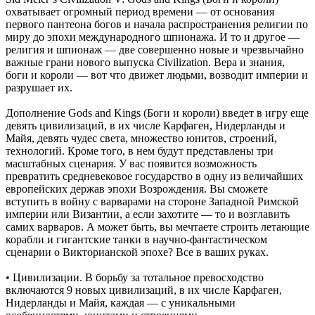
охватывает огромный период времени — от основания
первого пантеона богов и начала распространения религии по
миру до эпохи международного шпионажа. И то и другое —
религия и шпионаж — две совершенно новые и чрезвычайно
важные грани нового выпуска Civilization. Вера и знания,
боги и короли — вот что движет людьми, возводит империи и
разрушает их.
Дополнение Gods and Kings (Боги и короли) введет в игру еще
девять цивилизаций, в их числе Карфаген, Нидерланды и
Майя, девять чудес света, множество юнитов, строений,
технологий. Кроме того, в нем будут представлены три
масштабных сценария. У вас появится возможность
превратить средневековое государство в одну из величайших
европейских держав эпохи Возрождения. Вы сможете
вступить в войну с варварами на стороне Западной Римской
империи или Византии, а если захотите — то и возглавить
самих варваров. А может быть, вы мечтаете строить летающие
корабли и гигантские танки в научно-фантастическом
сценарии о Викторианской эпохе? Все в ваших руках.
• Цивилизации. В борьбу за тотальное превосходство
включаются 9 новых цивилизаций, в их числе Карфаген,
Нидерланды и Майя, каждая — с уникальными