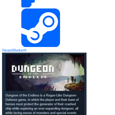
SteamMarket®