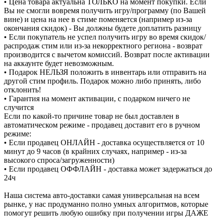
• Цена товара актуальна ТОЛЬКО на момент покупки. Если
Вы не смогли вовремя получить игру/программу (по Вашей
вине) и цена на нее в стиме поменяется (например из-за
окончания скидок) - Вы должны будете доплатить разницу
• Если покупатель не успел получить игру во время скидок/
распродаж стим или из-за некорректного региона - возврат
производится с вычетом комиссий. Возврат после активации
на аккаунте будет невозможным.
• Подарок НЕЛЬЗЯ положить в инвентарь или отправить на
другой стим профиль. Подарок можно либо принять, либо
отклонить!
• Гарантия на момент активации, с подарком ничего не
случится
Если по какой-то причине товар не был доставлен в
автоматическом режиме - продавец доставит его в ручном
режиме:
• Если продавец ОНЛАЙН - доставка осуществляется от 10
минут до 9 часов (в крайних случаях, например - из-за
высокого спроса/загруженности)
• Если продавец ОФФЛАЙН - доставка может задержаться до
24ч
Наша система авто-доставки самая универсальная на всем
рынке, у нас продуманно полно умных алгоритмов, которые
помогут решить любую ошибку при получении игры ДАЖЕ