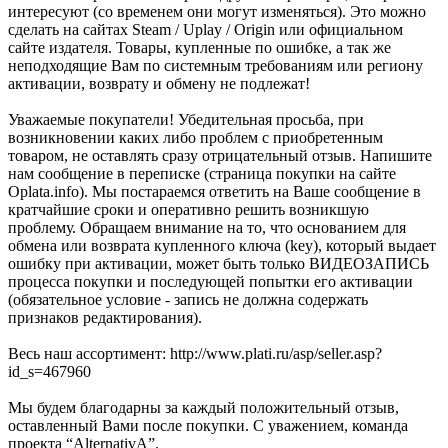
интересуют (со временем они могут изменяться). Это можно
сделать на сайтах Steam / Uplay / Origin или официальном
сайте издателя. Товары, купленные по ошибке, а так же
неподходящие Вам по системным требованиям или региону
активации, возврату и обмену не подлежат!
Уважаемые покупатели! Убедительная просьба, при
возникновении каких либо проблем с приобретенным
товаром, не оставлять сразу отрицательный отзыв. Напишите
нам сообщение в переписке (страница покупки на сайте
Oplata.info). Мы постараемся ответить на Ваше сообщение в
кратчайшие сроки и оперативно решить возникшую
проблему. Обращаем внимание на то, что основанием для
обмена или возврата купленного ключа (key), который выдает
ошибку при активации, может быть только ВИДЕОЗАПИСЬ
процесса покупки и последующей попытки его активации
(обязательное условие - запись не должна содержать
признаков редактирования).
Весь наш ассортимент: http://www.plati.ru/asp/seller.asp?
id_s=467960
Мы будем благодарны за каждый положительный отзыв,
оставленный Вами после покупки. С уважением, команда
проекта “AlternativA”.