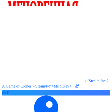
✅Stealth Inc 2:
A Game of Clones ⭐Steam\РФ+Мир\Key⭐ +🎁
69 ₽