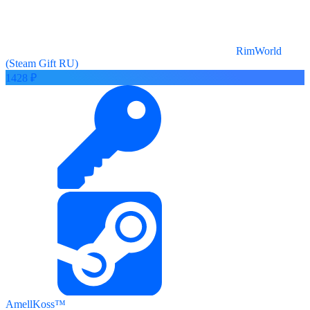
RimWorld
(Steam Gift RU)
1428 ₽
AmellKoss™