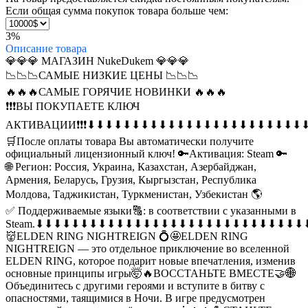
Если общая сумма покупок товара больше чем:
3%
Описание
товара
💎💎💎 МАГАЗИН NukeDukem 💎💎💎
📉📉📉САМЫЕ НИЗКИЕ ЦЕНЫ 📉📉📉
🔥🔥🔥САМЫЕ ГОРЯЧИЕ НОВИНКИ 🔥🔥🔥
❗❗❗ВЫ ПОКУПАЕТЕ КЛЮЧ
АКТИВАЦИИ❗❗❗
⬇⬇⬇⬇⬇⬇⬇⬇⬇⬇⬇⬇⬇⬇⬇⬇⬇⬇⬇⬇⬇⬇⬇⬇
🛒После оплаты товара Вы автоматически получите
официальный лицензионный ключ! 🔑
Активация: Steam 🔑
🌐 Регион: Россия, Украина, Казахстан, Азербайджан,
Армения, Беларусь, Грузия, Кыргызстан, Республика
Молдова, Таджикистан, Туркменистан, Узбекистан 🌎
✅ Поддерживаемые языки🔠: в соответствии с указанными в
Steam.
⬇⬇⬇⬇⬇⬇⬇⬇⬇⬇⬇⬇⬇⬇⬇⬇⬇⬇⬇⬇⬇⬇⬇⬇⬇⬇⬇⬇⬇⬇
👹ELDEN RING NIGHTREIGN 💍
🤩ELDEN RING
NIGHTREIGN — это отдельное приключение во вселенной
ELDEN RING, которое подарит новые впечатления, изменив
основные принципы игры🤯
🔥ВОССТАНЬТЕ ВМЕСТЕ🤝
🌐
Объединитесь с другими героями и вступите в битву с
опасностями, таящимися в Ночи. В игре предусмотрен