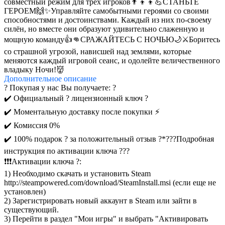
совместный режим для трёх игроков👨‍👦‍👦
💪СТАНЬТЕ
ГЕРОЕМ🙌
✨Управляйте самобытными героями со своими
способностями и достоинствами. Каждый из них по-своему
силён, но вместе они образуют удивительно слаженную и
мощную команду👍
👊СРАЖАЙТЕСЬ С НОЧЬЮ🌙
⚔️Боритесь
со страшной угрозой, нависшей над землями, которые
меняются каждый игровой сеанс, и одолейте величественного
владыку Ночи!👹
Дополнительное
описание
? Покупая у нас Вы получаете: ?
✔️ Официальный ? лицензионный ключ ?
✔️ Моментальную доставку после покупки ⚡
✔️ Комиссия 0%
✔️ 100% подарок ? за положительный отзыв ?*
???Подробная
инструкция по активации ключа ???
❗❗❗Активации ключа ?:
1) Необходимо скачать и установить Steam
http://steampowered.com/download/SteamInstall.msi (если еще не
установлен)
2) Зарегистрировать новый аккаунт в Steam или зайти в
существующий.
3) Перейти в раздел "Мои игры" и выбрать "Активировать