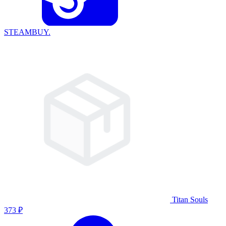
STEAMBUY.
Titan Souls
373 ₽