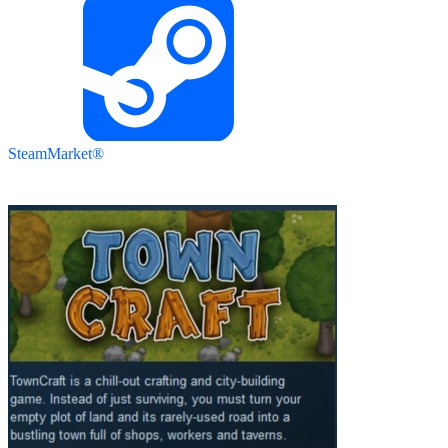
SteamMarket®