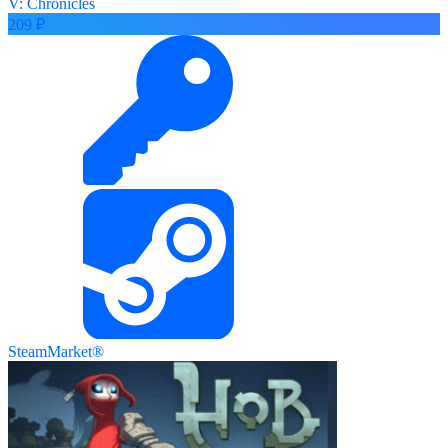
V: Chronicles
209 ₽
SteamMarket®