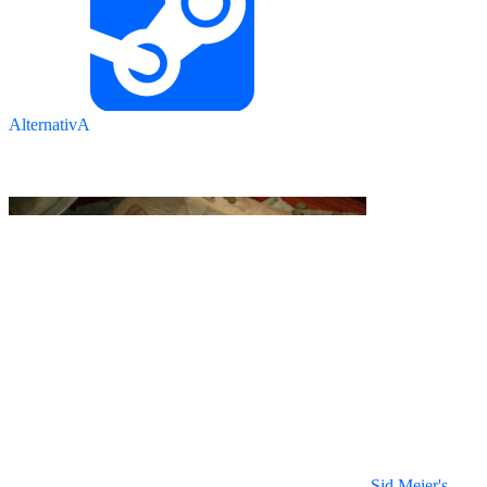
AlternativA
Sid Meier's