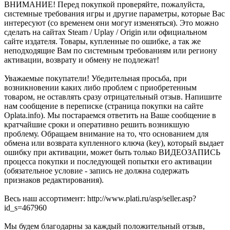
ВНИМАНИЕ! Перед покупкой проверяйте, пожалуйста,
системные требования игры и другие параметры, которые Вас
интересуют (со временем они могут изменяться). Это можно
сделать на сайтах Steam / Uplay / Origin или официальном
сайте издателя. Товары, купленные по ошибке, а так же
неподходящие Вам по системным требованиям или региону
активации, возврату и обмену не подлежат!
Уважаемые покупатели! Убедительная просьба, при
возникновении каких либо проблем с приобретенным
товаром, не оставлять сразу отрицательный отзыв. Напишите
нам сообщение в переписке (страница покупки на сайте
Oplata.info). Мы постараемся ответить на Ваше сообщение в
кратчайшие сроки и оперативно решить возникшую
проблему. Обращаем внимание на то, что основанием для
обмена или возврата купленного ключа (key), который выдает
ошибку при активации, может быть только ВИДЕОЗАПИСЬ
процесса покупки и последующей попытки его активации
(обязательное условие - запись не должна содержать
признаков редактирования).
Весь наш ассортимент: http://www.plati.ru/asp/seller.asp?
id_s=467960
Мы будем благодарны за каждый положительный отзыв,