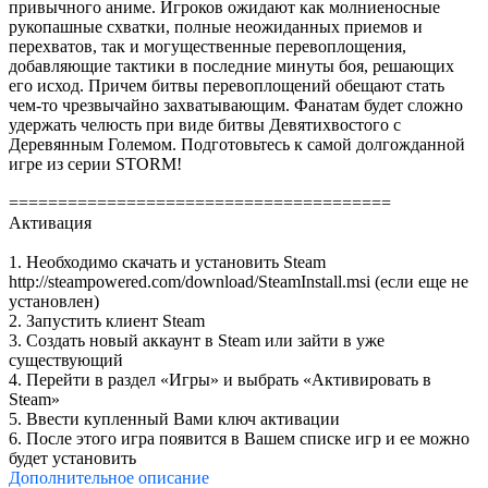
привычного аниме. Игроков ожидают как молниеносные
рукопашные схватки, полные неожиданных приемов и
перехватов, так и могущественные перевоплощения,
добавляющие тактики в последние минуты боя, решающих
его исход. Причем битвы перевоплощений обещают стать
чем-то чрезвычайно захватывающим. Фанатам будет сложно
удержать челюсть при виде битвы Девятихвостого с
Деревянным Големом. Подготовьтесь к самой долгожданной
игре из серии STORM!
=======================================
Активация
1. Необходимо скачать и установить Steam
http://steampowered.com/download/SteamInstall.msi (если еще не
установлен)
2. Запустить клиент Steam
3. Создать новый аккаунт в Steam или зайти в уже
существующий
4. Перейти в раздел «Игры» и выбрать «Активировать в
Steam»
5. Ввести купленный Вами ключ активации
6. После этого игра появится в Вашем списке игр и ее можно
будет установить
Дополнительное
описание