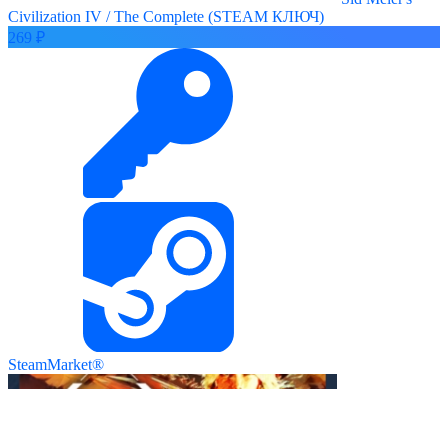
Civilization IV / The Complete (STEAM КЛЮЧ)
269 ₽
SteamMarket®