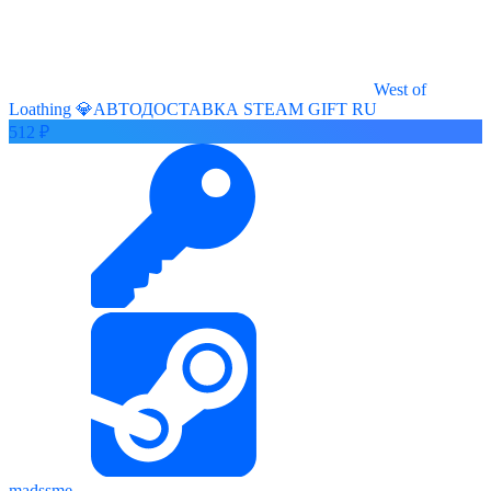
West of
Loathing 💎АВТОДОСТАВКА STEAM GIFT RU
512 ₽
madssme