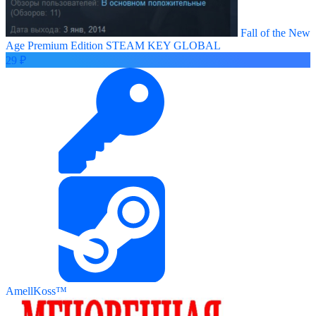
Fall of the New
Age Premium Edition STEAM KEY GLOBAL
29 ₽
AmellKoss™