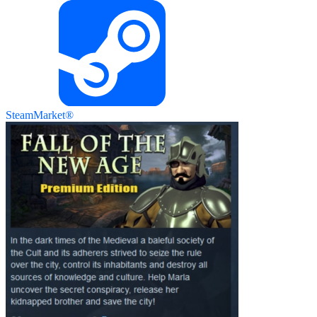
SteamMarket®