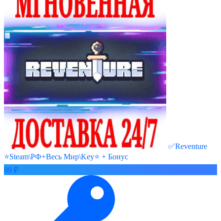
✅Reventure
⭐Steam\РФ+Весь Мир\Key⭐ + Бонус
89 ₽