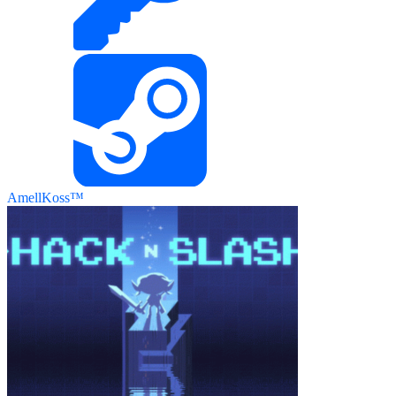
AmellKoss™