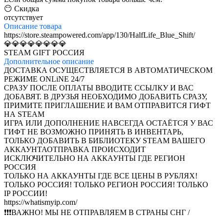
😶 Скидка
отсутствует
Описание
товара
https://store.steampowered.com/app/130/HalfLife_Blue_Shift/
💎💎💎💎💎💎💎💎
STEAM GIFT РОССИЯ
Дополнительное
описание
ДОСТАВКА ОСУЩЕСТВЛЯЕТСЯ В АВТОМАТИЧЕСКОМ
РЕЖИМЕ ONLiNE 24/7
СРАЗУ ПОСЛЕ ОПЛАТЫ ВВОДИТЕ ССЫЛКУ И ВАС
ДОБАВЯТ. В ДРУЗЬЯ НЕОБХОДИМО ДОБАВИТЬ СРАЗУ,
ПРИМИТЕ ПРИГЛАШЕНИЕ И ВАМ ОТПРАВИТСЯ ГИФТ
НА STEAM
ИГРА ИЛИ ДОПОЛНЕНИЕ НАВСЕГДА ОСТАЁТСЯ У ВАС
ГИФТ НЕ ВОЗМОЖНО ПРИНЯТЬ В ИНВЕНТАРЬ,
ТОЛЬКО ДОБАВИТЬ В БИБЛИОТЕКУ STEAM ВАШЕГО
АККАУНТА
ОТПРАВКА ПРОИСХОДИТ
ИСКЛЮЧИТЕЛЬНО НА АККАУНТЫ ГДЕ РЕГИОН
РОССИЯ
ТОЛЬКО НА АККАУНТЫ ГДЕ ВСЕ ЦЕНЫ В РУБЛЯХ!
ТОЛЬКО РОССИЯ! ТОЛЬКО РЕГИОН РОССИЯ! ТОЛЬКО
IP РОССИИ!
https://whatismyip.com/
❗❗❗ВАЖНО! МЫ НЕ ОТПРАВЛЯЕМ В СТРАНЫ СНГ /