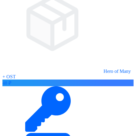
Hero of Many
+ OST
48 ₽