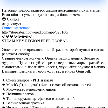
На товар предоставляется скидка постоянным покупателям.
Если общая сумма покупок товара больше чем:
😶 Скидка
отсутствует
Описание
товара
http://store.steampowered.com/app/328100/
💎💎💎💎💎💎💎💎
STEAM KEY REGION FREE GLOBAL
Увлекательное приключение! Игра, в которой пушки и магия
работают сообща.
Станьте членом могучего Ордена, защищающего Землю от
чудовищ. Путешествуйте через невероятные миры, сражайтесь
с монстрами, выполняйте квесты, улучшайте оружие и магию.
Вампиры, демоны и герои ждут вас в мирах Gunspell.
★ Смесь жанров - РПГ и паззл
★ Match3 ("три в ряд") битвы с массой возможностей
★ Множество неведомых миров
★ Полчища врагов
★ Тонны оружия, артефактов и заклинаний
★ Великолепная графика
★ Не надо ждать! Восстанавливайте выносливость бесплатно