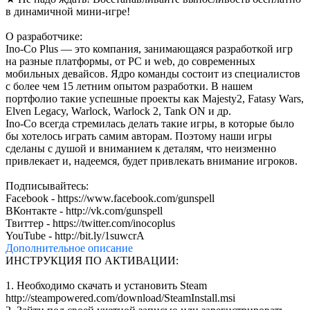
в динамичной мини-игре!
О разработчике:
Ino-Co Plus — это компания, занимающаяся разработкой игр
на разные платформы, от PC и web, до современных
мобильных девайсов. Ядро команды состоит из специалистов
с более чем 15 летним опытом разработки. В нашем
портфолио такие успешные проекты как Majesty2, Fatasy Wars,
Elven Legacy, Warlock, Warlock 2, Tank ON и др.
Ino-Cо всегда стремилась делать такие игры, в которые было
бы хотелось играть самим авторам. Поэтому наши игры
сделаны с душой и вниманием к деталям, что неизменно
привлекает и, надеемся, будет привлекать внимание игроков.
Подписывайтесь:
Facebook - https://www.facebook.com/gunspell
ВКонтакте - http://vk.com/gunspell
Твиттер - https://twitter.com/inocoplus
YouTube - http://bit.ly/1suwcrA
Дополнительное
описание
ИНСТРУКЦИЯ ПО АКТИВАЦИИ:
1. Необходимо скачать и установить Steam
http://steampowered.com/download/SteamInstall.msi