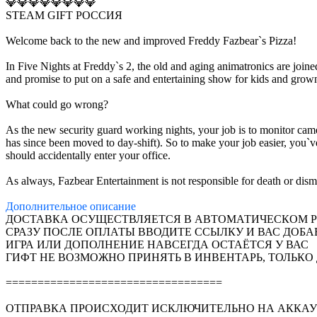
💎💎💎💎💎💎💎💎
STEAM GIFT РОССИЯ
Welcome back to the new and improved Freddy Fazbear`s Pizza!
In Five Nights at Freddy`s 2, the old and aging animatronics are joined
and promise to put on a safe and entertaining show for kids and grown
What could go wrong?
As the new security guard working nights, your job is to monitor came
has since been moved to day-shift). So to make your job easier, you`
should accidentally enter your office.
As always, Fazbear Entertainment is not responsible for death or di
Дополнительное
описание
ДОСТАВКА ОСУЩЕСТВЛЯЕТСЯ В АВТОМАТИЧЕСКОМ РЕ
СРАЗУ ПОСЛЕ ОПЛАТЫ ВВОДИТЕ ССЫЛКУ И ВАС ДОБА
ИГРА ИЛИ ДОПОЛНЕНИЕ НАВСЕГДА ОСТАЁТСЯ У ВАС
ГИФТ НЕ ВОЗМОЖНО ПРИНЯТЬ В ИНВЕНТАРЬ, ТОЛЬКО
==================================
ОТПРАВКА ПРОИСХОДИТ ИСКЛЮЧИТЕЛЬНО НА АККАУ