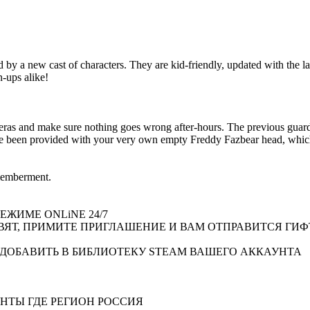
 by a new cast of characters. They are kid-friendly, updated with the late
-ups alike!
ras and make sure nothing goes wrong after-hours. The previous guard h
ve been provided with your very own empty Freddy Fazbear head, which 
smemberment.
ЖИМЕ ONLiNE 24/7
ВЯТ, ПРИМИТЕ ПРИГЛАШЕНИЕ И ВАМ ОТПРАВИТСЯ ГИФ
 ДОБАВИТЬ В БИБЛИОТЕКУ STEAM ВАШЕГО АККАУНТА
НТЫ ГДЕ РЕГИОН РОССИЯ