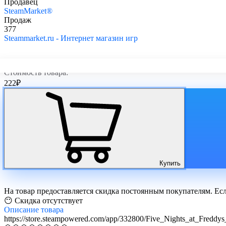
Продавец
SteamMarket®
Продаж
377
Steammarket.ru - Интернет магазин игр
Стоимость товара:
222
₽
Купить
На товар предоставляется скидка постоянным покупателям. Ес
😶 Скидка отсутствует
Описание
товара
https://store.steampowered.com/app/332800/Five_Nights_at_Freddys