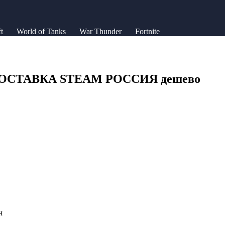
t
World of Tanks
War Thunder
Fortnite
ВТОДОСТАВКА STEAM РОССИЯ дешево
ч