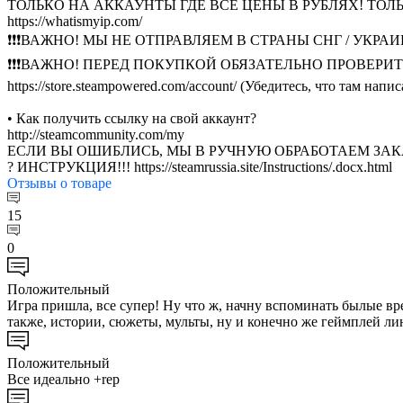
ТОЛЬКО НА АККАУНТЫ ГДЕ ВСЕ ЦЕНЫ В РУБЛЯХ! ТОЛЬ
https://whatismyip.com/
❗❗❗ВАЖНО! МЫ НЕ ОТПРАВЛЯЕМ В СТРАНЫ СНГ / УКРАИ
❗❗❗ВАЖНО! ПЕРЕД ПОКУПКОЙ ОБЯЗАТЕЛЬНО ПРОВЕРИТ
https://store.steampowered.com/account/ (Убедитесь, что там на
• Как получить ссылку на свой аккаунт?
http://steamcommunity.com/my
ЕСЛИ ВЫ ОШИБЛИСЬ, МЫ В РУЧНУЮ ОБРАБОТАЕМ ЗАК
? ИНСТРУКЦИЯ!!! https://steamrussia.site/Instructions/.docx.html
Отзывы
о товаре
15
0
Положительный
Игра пришла, все супер! Ну что ж, начну вспоминать былые вр
также, истории, сюжеты, мульты, ну и конечно же геймплей ли
Положительный
Все идеально +rep