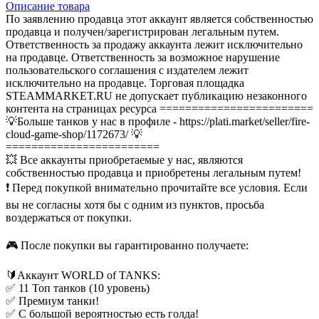
Описание
товара
По заявлению продавца этот аккаунт является собственностью
продавца и получен/зарегистрирован легальным путем.
Ответственность за продажу аккаунта лежит исключительно
на продавце. Ответственность за возможное нарушение
пользовательского соглашения с издателем лежит
исключительно на продавце. Торговая площадка
STEAMMARKET.RU не допускает публикацию незаконного
контента на страницах ресурса
========================
💡Больше танков у нас в профиле - https://plati.market/seller/fire-
cloud-game-shop/1172673/ 💡
========================
💥 Все аккаунты приобретаемые у нас, являются
собственностью продавца и приобретены легальным путем!
❗️ Перед покупкой внимательно прочитайте все условия. Если
вы не согласны хотя бы с одним из пунктов, просьба
воздержаться от покупки.
🎮 После покупки вы гарантированно получаете:
🔰Аккаунт WORLD of TANKS:
✅ 11 Топ танков (10 уровень)
✅ Премиум танки!
✅ С большой вероятностью есть голда!