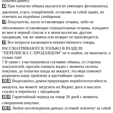
(обычно ранее)!
7️⃣ При попытке обмана (касается не умеющих фотошопить),
давления, угроз, оскорблений, оставляю за собой право, не
отвечать на подобные сообщения.
8️⃣ Покупатели, назло оставляющие отзывы, либо не
обоснованно оставляющие отрицательные отзывы, попадают
ко мне в черный список и к моим коллегам, другим
продавцам, так же замена или возврат не производится.
9️⃣ Все вопросы касающиеся некачественного товара,
РАССМАТРИВАЮТСЯ ТОЛЬКО В РАЗДЕЛЕ
"ПЕРЕПИСКА С ПРОДАВЦОМ" не в скайпе, не вконтакте, а
только там!
? В связи с участившимися случаями обмана, со стороны
покупателей, просьба снимать видео с момента оплаты
покупки, до попытки входа на аккаунт, эта мера поможет
разрешить вашу проблему в кротчайшие сроки.
1️⃣1️⃣ Видеозапись демонстрирующую неработоспособность
аккаунта, вы можете загрузить на Яндекс диск и выслать
ссылку в переписку с продавцом.
1️⃣2️⃣ Гарантийный период на товар 30 дней с момента
совершения покупки.
1️⃣3️⃣ Любое несоблюдения данных условий повлечет за собой