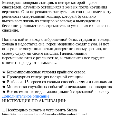
Безлюдная полярная станция, в центре которой – двое
спасателей, случайно оставшихся в живых после крушения
вертолета. Они не решаются заснуть – их сон призывает в эту
реальность смертельный кошмар, который буквально
вытягивает жизнь из спящего человека; а вынужденная
бессонница лишает сил, стремительно уменьшая их шансы на
спасение.
Пытаясь найти выход с заброшенной базы, страдая от голода,
холода и недостатка сна, герои медленно сходят с ума. И вот
они уже не могут полностью доверят ни своему зрению, ни
своему слуху, ни своим мыслям. Галлюцинации
перемешиваются с реальностью, и становится все труднее
отличить правду от вымысла…
★ Бескомпромиссные условия крайнего севера
★ Процедурная генерация полярной станции
★ Выбор из 15 героев со своими способностями и навыкамии
★ Множество случайных событий и неожиданных поворотов
★ Все возможные виды галлюцинаций с доставкой в голову
Дополнительное
описание
ИНСТРУКЦИЯ ПО АКТИВАЦИИ:
1. Необходимо скачать и установить Steam
http://steampowered.com/download/SteamInstall.msi