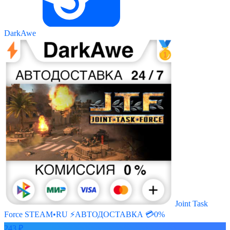
DarkAwe
Joint Task
Force STEAM•RU ⚡️АВТОДОСТАВКА 💳0%
243 ₽