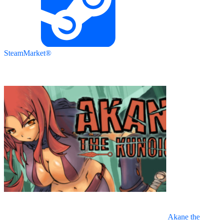
SteamMarket®
Akane the