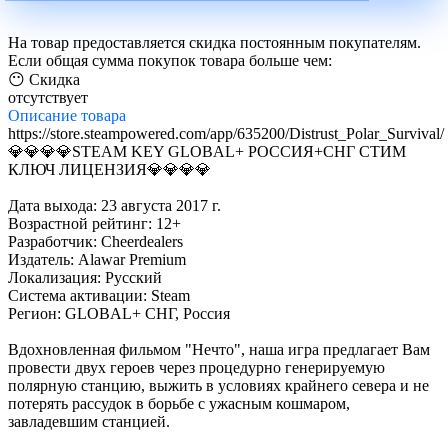
На товар предоставляется скидка постоянным покупателям.
Если общая сумма покупок товара больше чем:
😶 Скидка
отсутствует
Описание
товара
https://store.steampowered.com/app/635200/Distrust_Polar_Survival/
💎💎💎💎STEAM KEY GLOBAL+ РОССИЯ+СНГ СТИМ
КЛЮЧ ЛИЦЕНЗИЯ💎💎💎💎
Дата выхода: 23 августа 2017 г.
Возрастной рейтинг: 12+
Разработчик: Cheerdealers
Издатель: Alawar Premium
Локализация: Русский
Система активации: Steam
Регион: GLOBAL+ СНГ, Россия
Вдохновленная фильмом "Нечто", наша игра предлагает Вам
провести двух героев через процедурно генерируемую
полярную станцию, выжить в условиях крайнего севера и не
потерять рассудок в борьбе с ужасным кошмаром,
завладевшим станцией.