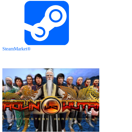
SteamMarket®