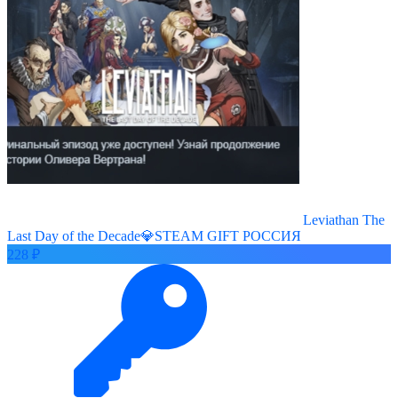
Leviathan The
Last Day of the Decade💎STEAM GIFT РОССИЯ
228 ₽