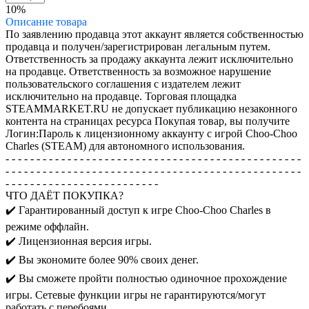
10%
Описание
товара
По заявлению продавца этот аккаунт является собственностью
продавца и получен/зарегистрирован легальным путем.
Ответственность за продажу аккаунта лежит исключительно
на продавце. Ответственность за возможное нарушение
пользовательского соглашения с издателем лежит
исключительно на продавце. Торговая площадка
STEAMMARKET.RU не допускает публикацию незаконного
контента на страницах ресурса
Покупая товар, вы получите
Логин:Пароль к лицензионному аккаунту с игрой Choo-Choo
Charles (STEAM) для автономного использования.
- - - - - - - - - - - - - - - - - - - - - - - - - - - - - - - - - - - - - - - - - - - - - - - -
- - - - - - - - - - - - - - - - - - - - - - - - - - - - - - - - - - - - - - - - - - - - - - - -
- - - - - - - - - - - - - - - - - - - - - - - - -
ЧТО ДАЁТ ПОКУПКА?
✔️ Гарантированный доступ к игре Choo-Choo Charles в
режиме оффлайн.
✔️ Лицензионная версия игры.
✔️ Вы экономите более 90% своих денег.
✔️ Вы сможете пройти полностью одиночное прохождение
игры. Сетевые функции игры не гарантируются/могут
работать с перебоями.