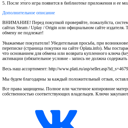
5. После этого игра появится в библиотеке приложения и ее мо
Дополнительное
описание
ВНИМАНИЕ! Перед покупкой проверяйте, пожалуйста, системны
сайтах Steam / Uplay / Origin или официальном сайте издател
обмену не подлежат!
Уважаемые покупатели! Убедительная просьба, при возникнове
переписке (страница покупки на сайте Oplata.info). Мы поста
что основанием для обмена или возврата купленного ключа (
активации (обязательное условие - запись не должна содержать
Весь наш ассортимент: http://www.plati.ru/asp/seller.asp?id_s=467
Мы будем благодарны за каждый положительный отзыв, оставле
Все права защищены. Полное или частичное копировние матери
собственностью соответствующих владельцев. Ключи закупают