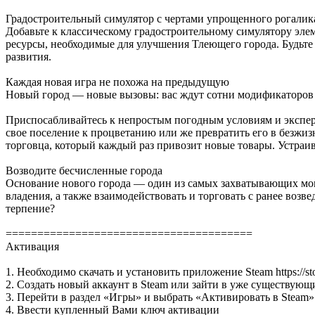
Градостроительный симулятор с чертами упрощенного рогалик
Добавьте к классическому градостроительному симулятору элем
ресурсы, необходимые для улучшения Тлеющего города. Будьте
развития.
Каждая новая игра не похожа на предыдущую
Новый город — новые вызовы: вас ждут сотни модификаторов 
Приспосабливайтесь к непростым погодным условиям и экспер
свое поселение к процветанию или же превратить его в безжи
торговца, который каждый раз привозит новые товары. Устраи
Возводите бесчисленные города
Основание нового города — один из самых захватывающих моме
владения, а также взаимодействовать и торговать с ранее воз
терпение?
=======================================
Активация
1. Необходимо скачать и установить приложение Steam https://st
2. Создать новый аккаунт в Steam или зайти в уже существующ
3. Перейти в раздел «Игры» и выбрать «Активировать в Steam»
4. Ввести купленный Вами ключ активации