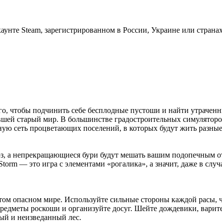
нте Steam, зарегистрированном в России, Украине или страна
о, чтобы подчинить себе бесплодные пустоши и найти утраченн
вшей старый мир. В большинстве градостроительных симуляторо
омную сеть процветающих поселений, в которых будут жить разны
, а непрекращающиеся бури будут мешать вашим подопечным отс
e Storm — это игра с элементами «рогалика», а значит, даже в с
том опасном мире. Используйте сильные стороны каждой расы, 
редметы роскоши и организуйте досуг. Шейте дождевики, варит
ый и неизведанный лес.