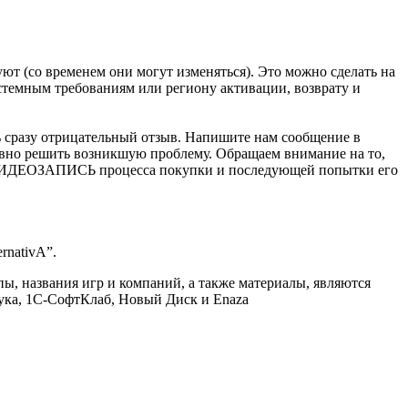
т (со временем они могут изменяться). Это можно сделать на
истемным требованиям или региону активации, возврату и
ь сразу отрицательный отзыв. Напишите нам сообщение в
тивно решить возникшую проблему. Обращаем внимание на то,
ко ВИДЕОЗАПИСЬ процесса покупки и последующей попытки его
rnativA”.
ы, названия игр и компаний, а также материалы, являются
ука, 1С-СофтКлаб, Новый Диск и Enaza