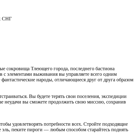
х СНГ
ые сокровища Тлеющего города, последнего бастиона
в с элементами выживания вы управляете всего одним
е фантастические народы, отличающиеся друг от друга образом
траиваться. Вы будете терять свои поселения, экспедиции
лучае неудачи вы сможете продолжить свою миссию, сохранив
чтобы удовлетворять потребности всех. Стройте подходящие
е эль, пеките пироги — любым способом старайтесь поднять