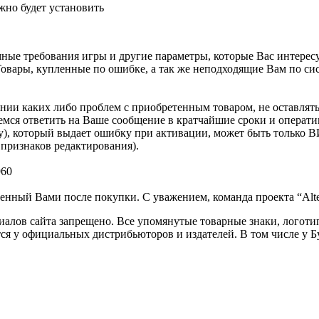
жно будет установить
е требования игры и другие параметры, которые Вас интересую
я. Товары, купленные по ошибке, а так же неподходящие Вам по с
нии каких либо проблем с приобретенным товаром, не оставлят
раемся ответить на Ваше сообщение в кратчайшие сроки и опера
key), который выдает ошибку при активации, может быть толь
 признаков редактирования).
960
нный Вами после покупки. С уважением, команда проекта “Alte
алов сайта запрещено. Все упомянутые товарные знаки, логотип
ся у официальных дистрибьюторов и издателей. В том числе у Б