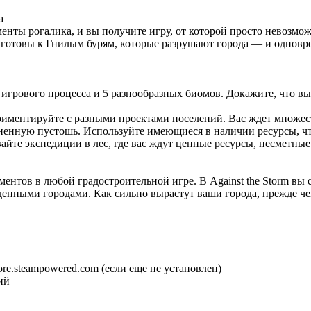
а
енты рогалика, и вы получите игру, от которой просто невозмо
 готовы к Гнилым бурям, которые разрушают города — и одновр
игрового процесса и 5 разнообразных биомов. Докажите, что в
иментируйте с разными проектами поселений. Вас ждет множест
зненную пустошь. Используйте имеющиеся в наличии ресурсы, ч
вайте экспедиции в лес, где вас ждут ценные ресурсы, несметны
нтов в любой градостроительной игре. В Against the Storm вы 
веденными городами. Как сильно вырастут ваши города, прежде 
ore.steampowered.com (если еще не установлен)
ий