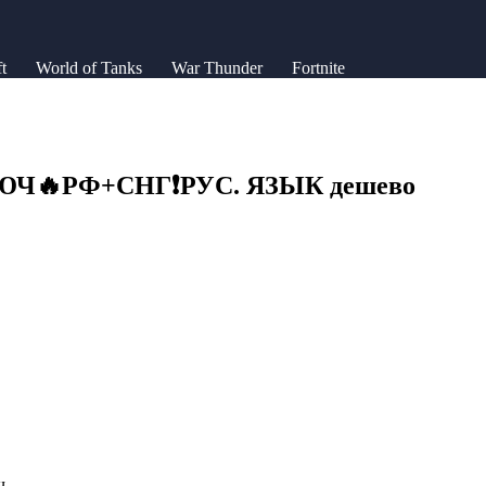
t
World of Tanks
War Thunder
Fortnite
КЛЮЧ🔥РФ+СНГ❗РУС. ЯЗЫК дешево
ч