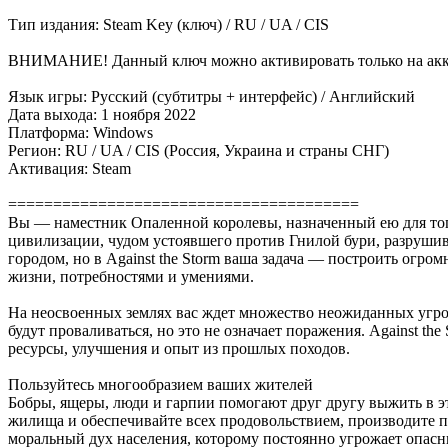
Тип издания: Steam Key (ключ) / RU / UA / CIS
ВНИМАНИЕ! Данный ключ можно активировать только на аккау
Язык игры: Русский (субтитры + интерфейс) / Английский
Дата выхода: 1 ноября 2022
Платформа: Windows
Регион: RU / UA / CIS (Россия, Украина и страны СНГ)
Активация: Steam
=======================================
Вы — наместник Опаленной королевы, назначенный ею для тог
цивилизации, чудом устоявшего против Гнилой бури, разруши
городом, но в Against the Storm ваша задача — построить огр
жизни, потребностями и умениями.
На неосвоенных землях вас ждет множество неожиданных угроз
будут проваливаться, но это не означает поражения. Against th
ресурсы, улучшения и опыт из прошлых походов.
Пользуйтесь многообразием ваших жителей
Бобры, ящеры, люди и гарпии помогают друг другу выжить в э
жилища и обеспечивайте всех продовольствием, производите п
моральный дух населения, которому постоянно угрожает опасн