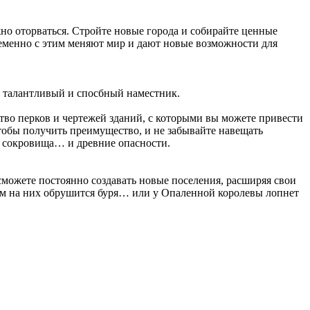
жно оторваться. Стройте новые города и собирайте ценные
еменно с этим меняют мир и дают новые возможности для
ы талантливый и спосбный наместник.
во перков и чертежей зданий, с которыми вы можете привести
тобы получить преимущество, и не забывайте навещать
е сокровища… и древние опасности.
сможете постоянно создавать новые поселения, расширяя свои
чем на них обрушится буря… или у Опаленной королевы лопнет