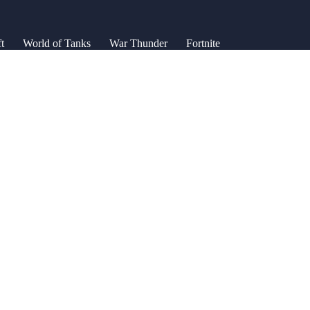
t
World of Tanks
War Thunder
Fortnite