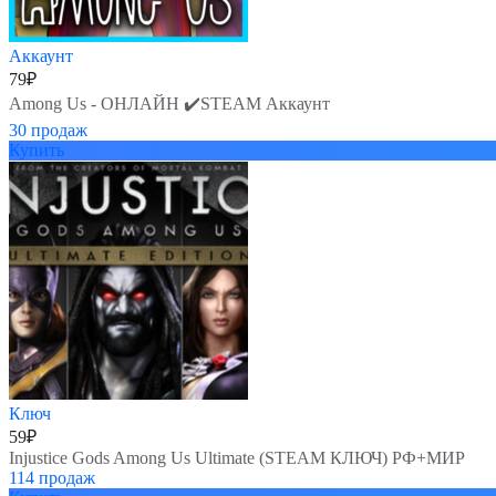
Аккаунт
79
₽
Among Us - ОНЛАЙН ✔️STEAM Аккаунт
30 продаж
Купить
Ключ
59
₽
Injustice Gods Among Us Ultimate (STEAM КЛЮЧ) РФ+МИР
114 продаж